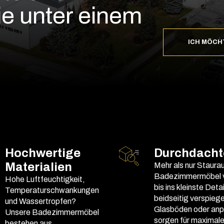
e unter einem
ICH MÖCH
Hochwertige
Durchdachte
Materialien
Mehr als nur Staura
Badezimmermöbel v
Hohe Luftfeuchtigkeit,
bis ins kleinste Deta
Temperaturschwankungen
beidseitig verspiege
und Wassertropfen?
Glasböden oder anp
Unsere Badezimmermöbel
sorgen für maximal
bestehen aus