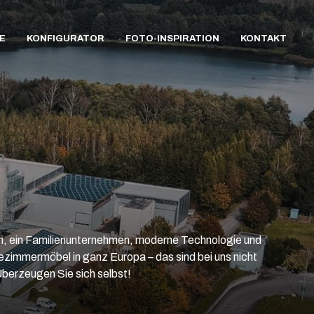
E
KONFIGURATOR
FOTO-INSPIRATION
KONTAKT
on, ein Familienunternehmen, moderne Technologie und
ezimmermöbel in ganz Europa – das sind bei uns nicht
Überzeugen Sie sich selbst!