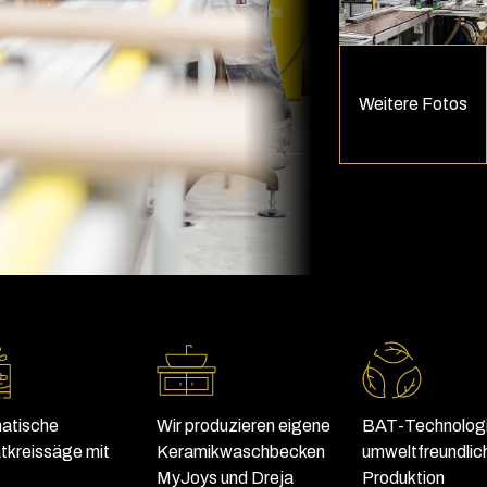
Weitere Fotos
atische
Wir produzieren eigene
BAT-Technologi
tkreissäge mit
Keramikwaschbecken
umweltfreundlic
MyJoys und Dreja
Produktion