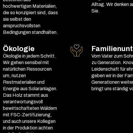
Alltag. Wir denken an
hochwertigen Materialien,
Sie.
die so konzipiert sind, dass
sie selbst den
anspruchsvollsten
Bedingungen standhalten.
Ökologie
Familienun
Ökologie in jedem Schritt.
Vom Vater zum Sohn
Wir gehen sensibel mit
zu Generation. Kno
natürlichen Ressourcen
Leidenschaft für eh
um, nutzen
geben wir in der Fami
Restmaterialien und
Generationen weite
Energie aus Solaranlagen.
bringt uns ständig v
Das Holz stammt aus
verantwortungsvoll
bewirtschafteten Wäldern
mit FSC-Zertifizierung,
und auch unsere Kollegen
in der Produktion achten