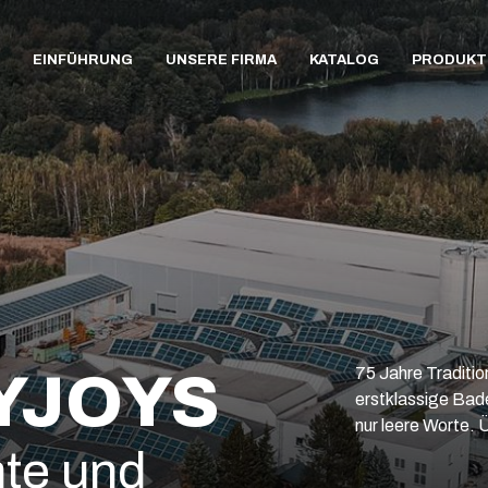
EINFÜHRUNG
UNSERE FIRMA
KATALOG
PRODUKT
YJOYS
75 Jahre Traditi
erstklassige Bad
nur leere Worte. 
hte und