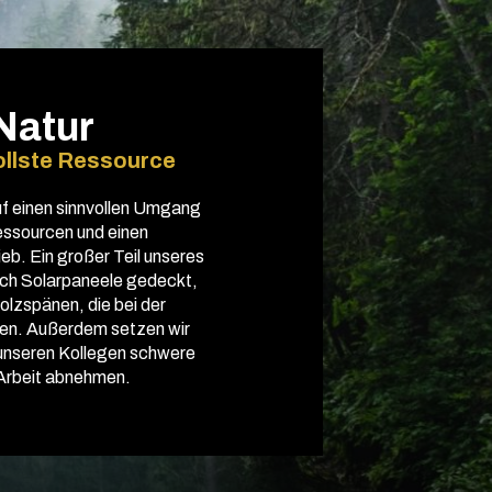
Natur
ollste Ressource
uf einen sinnvollen Umgang
essourcen und einen
eb. Ein großer Teil unseres
rch Solarpaneele gedeckt,
olzspänen, die bei der
len. Außerdem setzen wir
 unseren Kollegen schwere
Arbeit abnehmen.