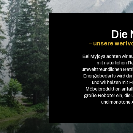
Die 
– unsere wertv
Bei Myjoys achten wir a
mit natürlichen R
umweltfreundlichen Betri
Energiebedarfs wird du
und wir heizen mit H
Möbelproduktion anfal
große Roboter ein, die
und monotone 