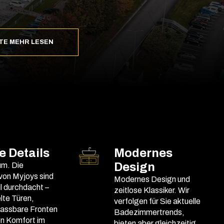
TE MEHR LESEN
 Details
Modernes
Design
um. Die
on Myjoys sind
Modernes Design und
il durchdacht –
zeitlose Klassiker. Wir
lte Türen,
verfolgen für Sie aktuelle
assbare Fronten
Badezimmertrends,
en Komfort im
bieten aber gleichzeitig